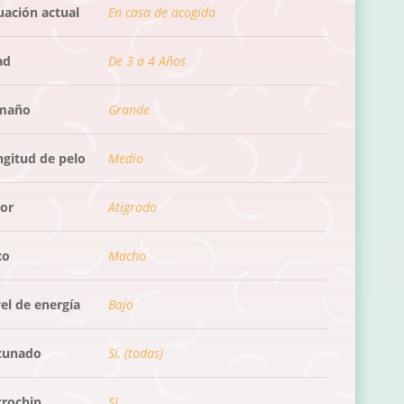
uación actual
En casa de acogida
ad
De 3 a 4 Años
maño
Grande
ngitud de pelo
Medio
lor
Atigrado
xo
Macho
el de energía
Bajo
cunado
Si, (todas)
crochip
SI