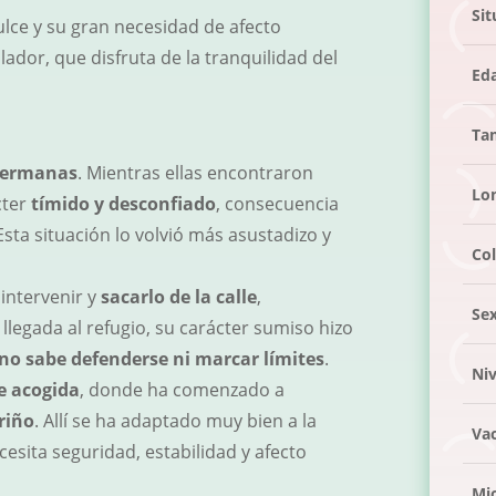
Sit
lce y su gran necesidad de afecto
ador, que disfruta de la tranquilidad del
Ed
Ta
 hermanas
. Mientras ellas encontraron
Lo
cter
tímido y desconfiado
, consecuencia
Esta situación lo volvió más asustadizo y
Co
 intervenir y
sacarlo de la calle
,
Se
llegada al refugio, su carácter sumiso hizo
no sabe defenderse ni marcar límites
.
Niv
e acogida
, donde ha comenzado a
riño
. Allí se ha adaptado muy bien a la
Va
esita seguridad, estabilidad y afecto
Mi