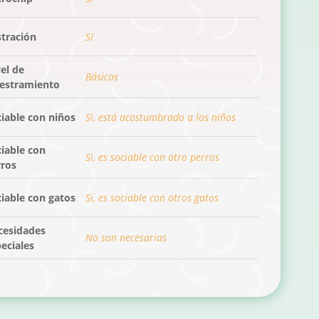
stración
SI
el de
Básicos
iestramiento
iable con niños
Si, está acostumbrado a los niños
iable con
Si, es sociable con otro perros
rros
iable con gatos
Si, es sociable con otros gatos
cesidades
No son necesarias
eciales