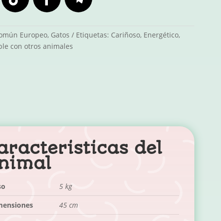
omún Europeo
,
Gatos
Etiquetas:
Cariñoso
,
Energético
,
ble con otros animales
aracteristicas del
nimal
so
5 kg
mensiones
45 cm