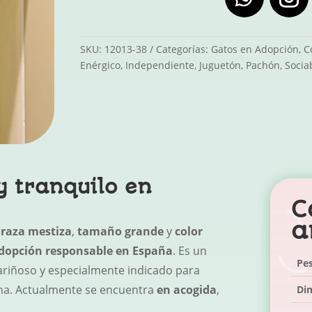
SKU:
12013-38
Categorías:
Gatos en Adopción
,
C
Enérgico
,
Independiente
,
Juguetón
,
Pachón
,
Socia
y tranquilo en
C
a
e
raza mestiza
,
tamaño grande
y
color
dopción responsable en España
. Es un
Pe
ariñoso y especialmente indicado para
ena. Actualmente se encuentra
en acogida
,
Di