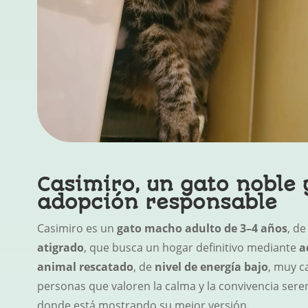
Casimiro, un gato noble 
adopción responsable
Casimiro es un
gato macho adulto de 3–4 años
, d
atigrado
, que busca un hogar definitivo mediante
a
animal rescatado
, de
nivel de energía bajo
, muy c
personas que valoren la calma y la convivencia ser
donde está mostrando su mejor versión.