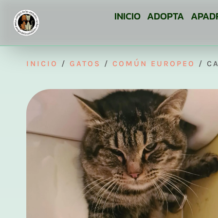
INICIO
ADOPTA
APAD
INICIO
/
GATOS
/
COMÚN EUROPEO
/ CA