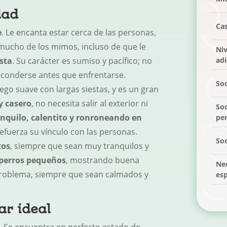
dad
Ca
e
. Le encanta estar cerca de las personas,
 mucho de los mimos, incluso de que le
Niv
sta
. Su carácter es sumiso y pacífico; no
ad
esconderse antes que enfrentarse.
Soc
ego suave con largas siestas, y es un gran
 casero
, no necesita salir al exterior ni
Soc
anquilo, calentito y ronroneando en
pe
refuerza su vínculo con las personas.
Soc
tos
, siempre que sean muy tranquilos y
perros pequeños
, mostrando buena
Ne
problema, siempre que sean calmados y
esp
ar ideal