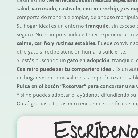
Casimiro
no tiene necesidades médicas especiales
salud,
vacunado, castrado, con microchip
, y es
neg
comporta de manera ejemplar, dejándose manipular y
Su hogar ideal es un entorno
tranquilo
, sin exceso
seguro. No es imprescindible tener experiencia prev
calma, cariño y rutinas estables
. Puede convivir 
otro gato si recibe atención humana suficiente.
Si estás buscando un
gato en adopción
, tranquilo
Casimiro puede ser tu compañero ideal
. Es un au
un hogar sereno que valore la adopción responsable 
Pulsa en el botón “Reservar” para concertar una v
Y si no puedes adoptarlo, ayúdanos difundiendo su h
Quizá gracias a ti, Casimiro encuentre por fin ese h
Escríbeno