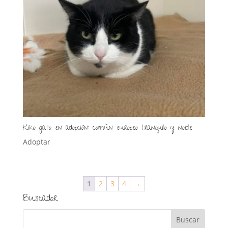
Kiko gato en adopción: común europeo tranquilo y noble
Adoptar
1
2
3
4
→
Buscador