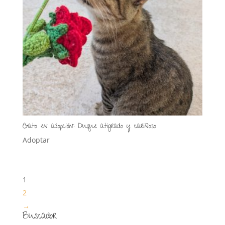
Gato en adopción: Duque atigrado y cariñoso
Adoptar
1
2
→
Buscador