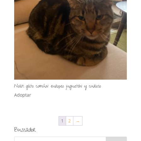
Noah gato común europeo juguetón y curioso
Adoptar
1
2
→
Buscador