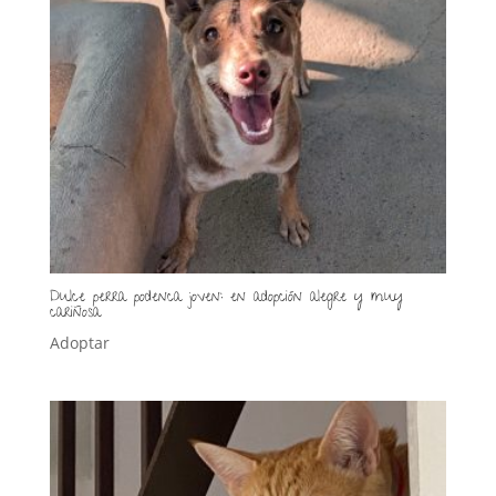
Dulce perra podenca joven: en adopción alegre y muy
cariñosa
Adoptar