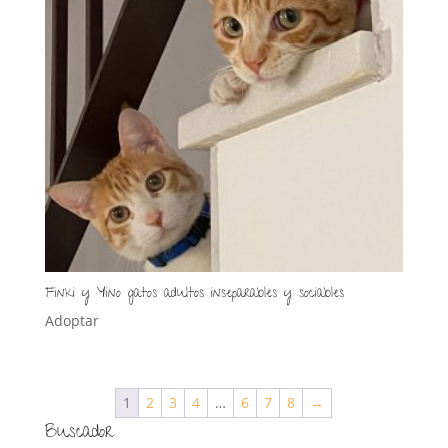
Finki y Yino gatos adultos inseparables y sociables
Adoptar
1
2
3
4
…
6
7
8
→
Buscador