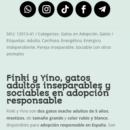
SKU:
12013-41
Categorías:
Gatos en Adopción
,
Gatos
Etiquetas:
Adulto
,
Cariñoso
,
Energético
,
Enérgico
,
Independiente
,
Pareja inseparable
,
Sociable con otros
animales
Finki y Yino, gatos
adultos inseparables y
sociables en adopción
responsable
Finki y Yino son
dos gatos macho adultos de 5 años
,
mestizos
, de
tamaño grande
y
color rubio y blanco
,
disponibles para
adopción responsable en España
. Son