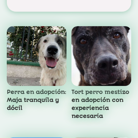
Productos relacionados
Perra en adopción:
Tort perro mestizo
Maja tranquila y
en adopción con
dócil
experiencia
necesaria