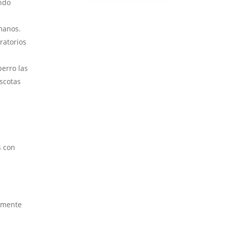
ando
umanos.
ratorios
erro las
ascotas
s con
tamente