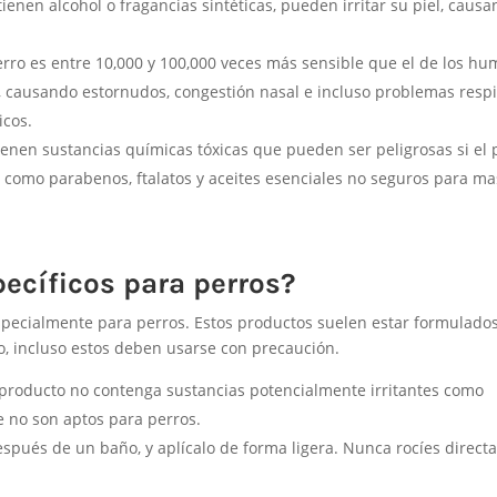
ienen alcohol o fragancias sintéticas, pueden irritar su piel, caus
erro es entre 10,000 y 100,000 veces más sensible que el de los h
, causando estornudos, congestión nasal e incluso problemas respi
icos.
nen sustancias químicas tóxicas que pueden ser peligrosas si el p
es como parabenos, ftalatos y aceites esenciales no seguros para m
ecíficos para perros?
specialmente para perros. Estos productos suelen estar formulado
o, incluso estos deben usarse con precaución.
producto no contenga sustancias potencialmente irritantes como
ue no son aptos para perros.
spués de un baño, y aplícalo de forma ligera. Nunca rocíes direc