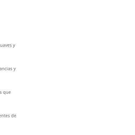
suaves y
ancias y
es que
entes de