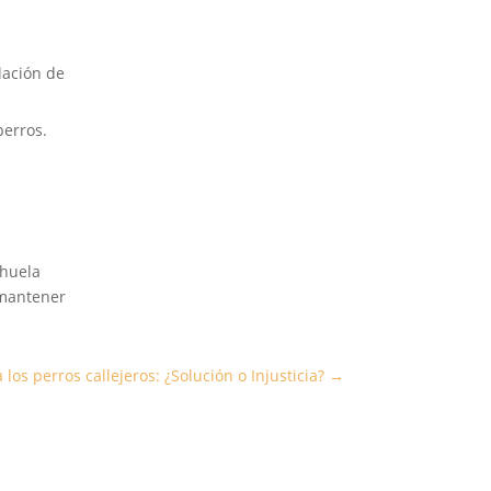
lación de
perros.
 huela
 mantener
los perros callejeros: ¿Solución o Injusticia?
→