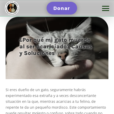
Donar
¿Por qué mi gato muerde
al ser acariciado? Causas
y Soluciones
Si eres dueño de un gato, seguramente habrás
experimentado esa extraña y a veces desconcertante
situación en la que, mientras acaricias a tu felino, de
repente te da un pequeño mordisco. Este comportamiento
puede resultar molesto o confuso, sobre todo cuando no