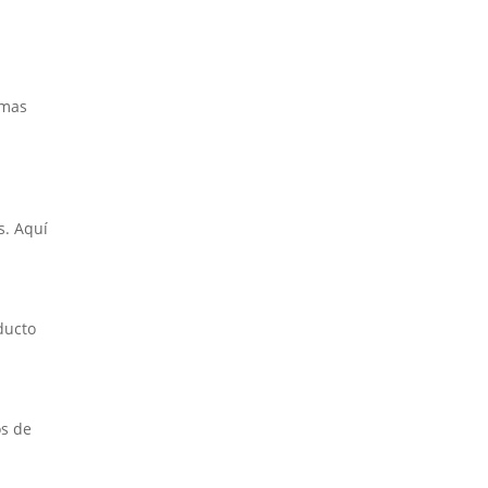
emas
s. Aquí
ducto
os de