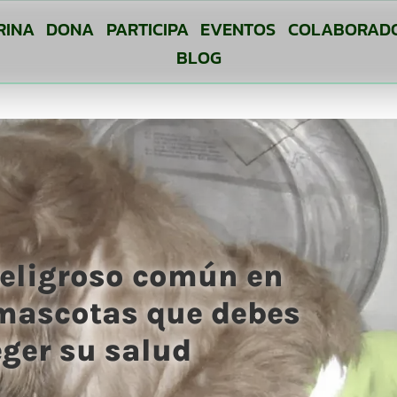
RINA
DONA
PARTICIPA
EVENTOS
COLABORAD
BLOG
eligroso común en
mascotas que debes
eger su salud