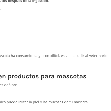
utos después de la ingestión
.
:
ota ha consumido algo con xilitol, es vital acudir al veterinario
 en productos para mascotas
er dañinos:
co puede irritar la piel y las mucosas de tu mascota.