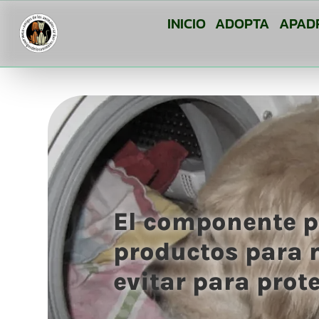
INICIO
ADOPTA
APAD
El componente p
productos para 
evitar para prot