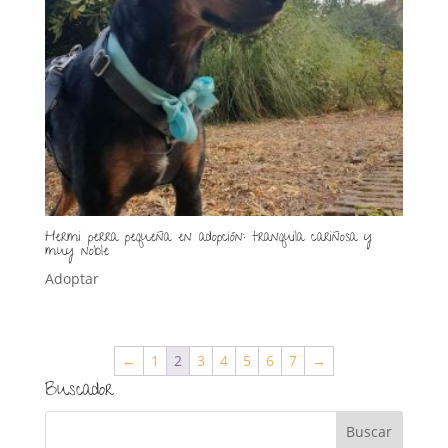
Hermi perra pequeña en adopción: tranquila cariñosa y
muy noble
Adoptar
←
1
2
3
4
5
6
7
→
Buscador