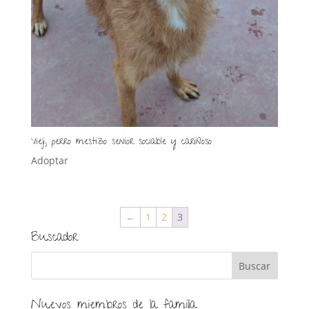
Vieji, perro mestizo senior sociable y cariñoso
Adoptar
←
1
2
3
Buscador
Nuevos miembros de la familia