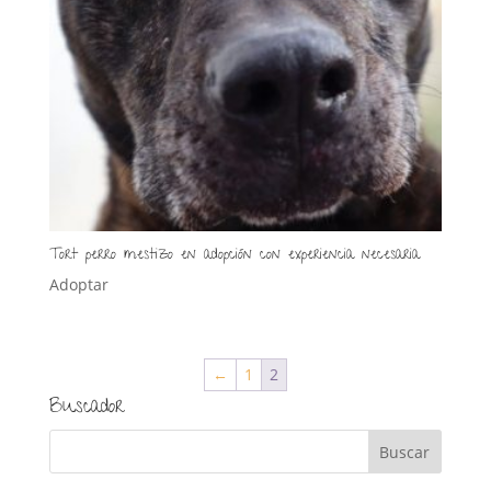
Tort perro mestizo en adopción con experiencia necesaria
Adoptar
←
1
2
Buscador