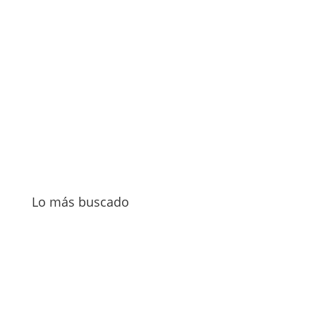
Seguir
Seguir
Seguir
Lo más buscado
Contacto
Adopta
Apadrina
Donar
Voluntariado