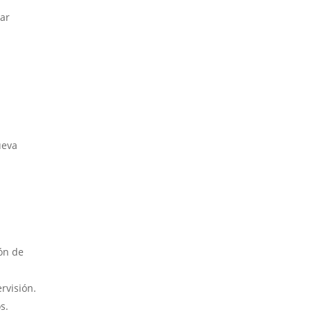
tar
ueva
ón de
rvisión.
s.