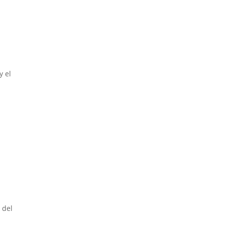
y el
 del