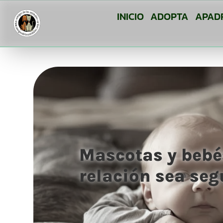
INICIO
ADOPTA
APAD
Mascotas y bebé
relación sea se