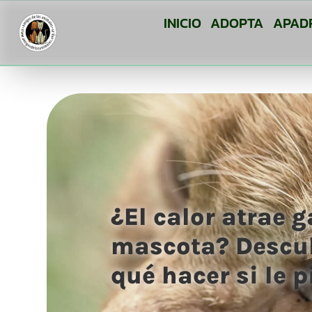
INICIO
ADOPTA
APAD
¿El calor atrae 
mascota? Descub
qué hacer si le 