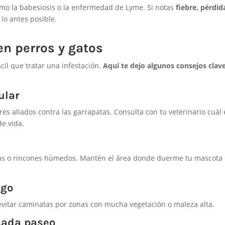
o la babesiosis o la enfermedad de Lyme. Si notas
fiebre, pérdid
 lo antes posible.
en perros y gatos
il que tratar una infestación.
Aquí te dejo algunos consejos clav
ular
ores aliados contra las garrapatas. Consulta con tu veterinario cuál 
e vida.
as o rincones húmedos. Mantén el área donde duerme tu mascota 
sgo
 evitar caminatas por zonas con mucha vegetación o maleza alta.
cada paseo