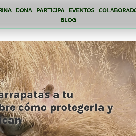
RINA
DONA
PARTICIPA
EVENTOS
COLABORAD
BLOG
garrapatas a tu
re cómo protegerla y
pican