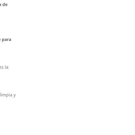
a de
e para
es la
limpia y