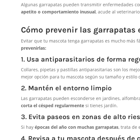
Algunas garrapatas pueden transmitir enfermedades com
apetito o comportamiento inusual
, acude al veterinario
Cómo prevenir las garrapatas 
Evitar que tu mascota tenga garrapatas es mucho más fác
prevenirlas:
1.
Usa antiparasitarios de forma reg
Collares, pipetas y pastillas antiparasitarias son los mej
mejor opción para tu mascota según su tamaño y estilo d
2.
Mantén el entorno limpio
Las garrapatas pueden esconderse en jardines, alfombr
corta el césped regularmente
si tienes jardín.
3.
Evita paseos en zonas de alto rie
Si hay
épocas del año con muchas garrapatas
, trata de
4.
Revisa a tu mascota después de 