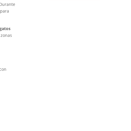
 Durante
 para
 gatos
o zonas
 con