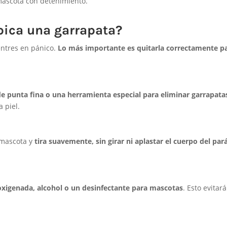
 mascota con detenimiento.
 pica una garrapata?
entres en pánico.
Lo más importante es quitarla correctamente pa
de punta fina o una herramienta especial para eliminar garrapata
 piel.
u mascota y
tira suavemente, sin girar ni aplastar el cuerpo del par
oxigenada, alcohol o un desinfectante para mascotas
. Esto evitará