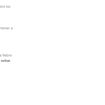
ntre los
ntener a
a fiebre
 evitar