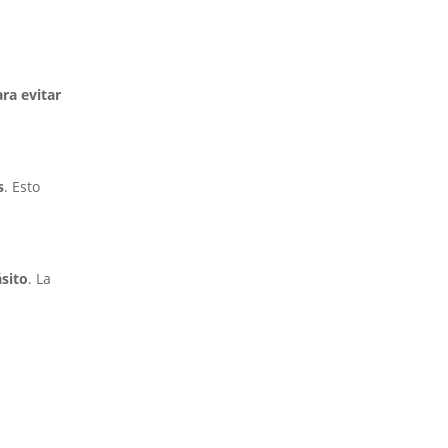
ra evitar
s
. Esto
ásito
. La